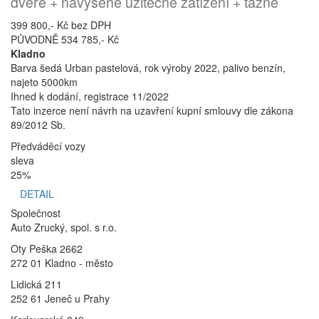
dveře + navýšené užitečné zatížení + tažné
399 800,- Kč bez DPH
PŮVODNĚ 534 785,- Kč
Kladno
Barva šedá Urban pastelová, rok výroby 2022, palivo benzín,
najeto 5000km
Ihned k dodání, registrace 11/2022
Tato inzerce není návrh na uzavření kupní smlouvy dle zákona
89/2012 Sb.
Předváděcí vozy
sleva
25%
DETAIL
Společnost
Auto Zrucký, spol. s r.o.
Oty Peška 2662
272 01 Kladno - město
Lidická 211
252 61 Jeneč u Prahy