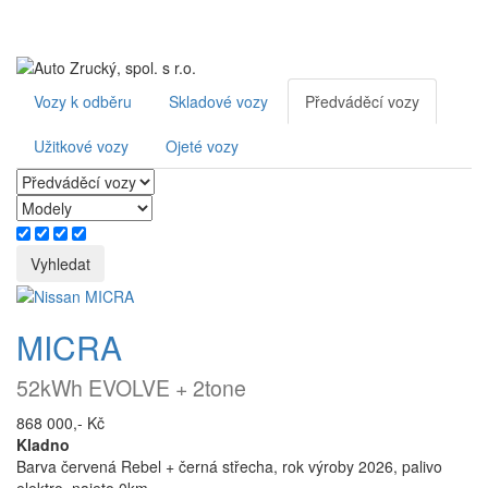
Toggl
navig
Vozy k odběru
Skladové vozy
Předváděcí vozy
Užitkové vozy
Ojeté vozy
MICRA
52kWh EVOLVE + 2tone
868 000,- Kč
Kladno
Barva červená Rebel + černá střecha, rok výroby 2026, palivo
elektro, najeto 0km