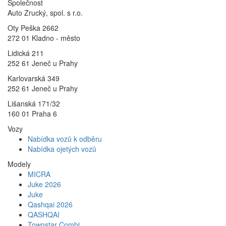
Společnost
Auto Zrucký, spol. s r.o.
Oty Peška 2662
272 01 Kladno - město
Lidická 211
252 61 Jeneč u Prahy
Karlovarská 349
252 61 Jeneč u Prahy
Lišanská 171/32
160 01 Praha 6
Vozy
Nabídka vozů k odběru
Nabídka ojetých vozů
Modely
MICRA
Juke 2026
Juke
Qashqai 2026
QASHQAI
Townstar Combi