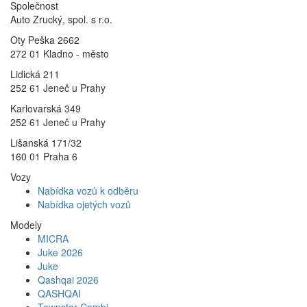
Společnost
Auto Zrucký, spol. s r.o.
Oty Peška 2662
272 01 Kladno - město
Lidická 211
252 61 Jeneč u Prahy
Karlovarská 349
252 61 Jeneč u Prahy
Lišanská 171/32
160 01 Praha 6
Vozy
Nabídka vozů k odběru
Nabídka ojetých vozů
Modely
MICRA
Juke 2026
Juke
Qashqai 2026
QASHQAI
Townstar Combi