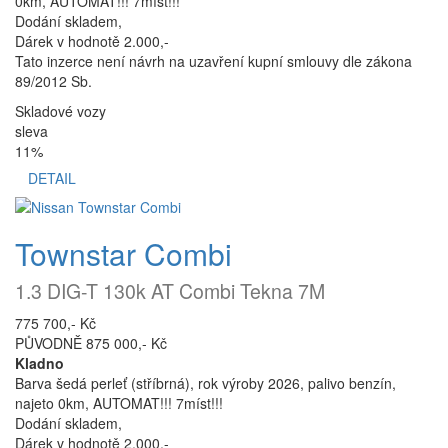
0km, AUTOMAT!!! 7míst!!!
Dodání skladem,
Dárek v hodnotě 2.000,-
Tato inzerce není návrh na uzavření kupní smlouvy dle zákona
89/2012 Sb.
Skladové vozy
sleva
11%
DETAIL
Townstar Combi
1.3 DIG-T 130k AT Combi Tekna 7M
775 700,- Kč
PŮVODNĚ 875 000,- Kč
Kladno
Barva šedá perleť (stříbrná), rok výroby 2026, palivo benzín,
najeto 0km, AUTOMAT!!! 7míst!!!
Dodání skladem,
Dárek v hodnotě 2.000,-