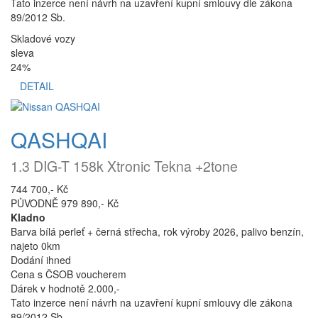
Tato inzerce není návrh na uzavření kupní smlouvy dle zákona
89/2012 Sb.
Skladové vozy
sleva
24%
DETAIL
QASHQAI
1.3 DIG-T 158k Xtronic Tekna +2tone
744 700,- Kč
PŮVODNĚ 979 890,- Kč
Kladno
Barva bílá perleť + černá střecha, rok výroby 2026, palivo benzín,
najeto 0km
Dodání ihned
Cena s ČSOB voucherem
Dárek v hodnotě 2.000,-
Tato inzerce není návrh na uzavření kupní smlouvy dle zákona
89/2012 Sb.