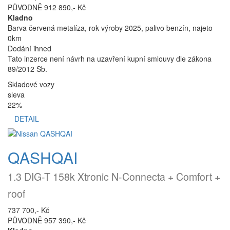
PŮVODNĚ 912 890,- Kč
Kladno
Barva červená metalíza, rok výroby 2025, palivo benzín, najeto
0km
Dodání ihned
Tato inzerce není návrh na uzavření kupní smlouvy dle zákona
89/2012 Sb.
Skladové vozy
sleva
22%
DETAIL
QASHQAI
1.3 DIG-T 158k Xtronic N-Connecta + Comfort +
roof
737 700,- Kč
PŮVODNĚ 957 390,- Kč