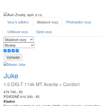
Toggl
navig
Vozy k odběru
Skladové vozy
Předváděcí vozy
Užitkové vozy
Ojeté vozy
Juke
1.0 DIG-T 114k MT Acenta + Comfort
479 700,- Kč
PŮVODNĚ 610 200,- Kč
Kladno
Barva bílá pastelová, rok výroby 2025, palivo benzín, najeto 0km