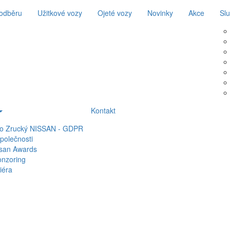
 odběru
Užitkové vozy
Ojeté vozy
Novinky
Akce
Sl
Kontakt
to Zrucký NISSAN - GDPR
polečnosti
san Awards
nzoring
iéra