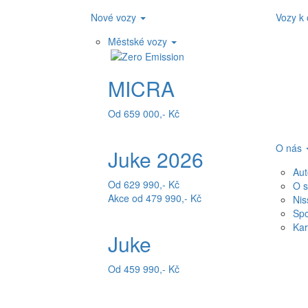
Nové vozy
Vozy k
Městské vozy
MICRA
Od 659 000,- Kč
O nás
Juke 2026
Au
Od 629 990,- Kč
O s
Akce od 479 990,- Kč
Nis
Spo
Kar
Juke
Od 459 990,- Kč